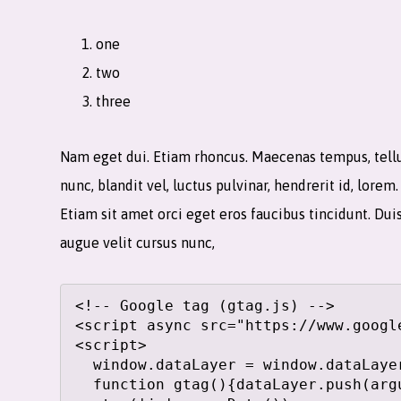
one
two
three
Nam eget dui. Etiam rhoncus. Maecenas tempus, tel
nunc, blandit vel, luctus pulvinar, hendrerit id, lor
Etiam sit amet orci eget eros faucibus tincidunt. Dui
augue velit cursus nunc,
<!-- Google tag (gtag.js) -->

<script async src="https://www.googl
<script>

  window.dataLayer = window.dataLayer || [];

  function gtag(){dataLayer.push(arguments);}
