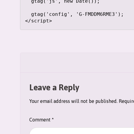
  gtag('js', new Date());

  gtag('config', 'G-FMDDM6RME3');

</script>
Leave a Reply
Your email address will not be published.
Requir
Comment
*