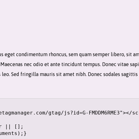
lus eget condimentum rhoncus, sem quam semper libero, sit 
em. Maecenas nec odio et ante tincidunt tempus. Donec vitae sap
s leo. Sed fringilla mauris sit amet nibh. Donec sodales sagitt
etagmanager.com/gtag/js?id=G-FMDDM6RME3"></scr