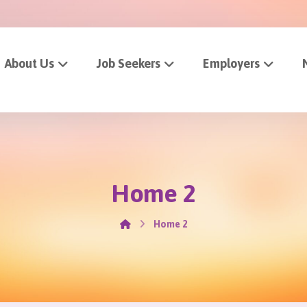
About Us
Job Seekers
Employers
Home 2
Home 2